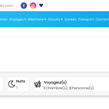
es.com
tion
Voyages
Billetterie
Circuits
Soirées
Transport
Contac
Nuits
Voyageur(s)
1
1
Chambre(s),
Personne(s)
2