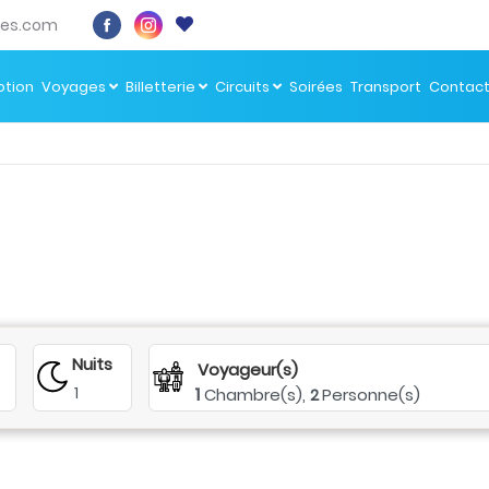
es.com
tion
Voyages
Billetterie
Circuits
Soirées
Transport
Contac
Nuits
Voyageur(s)
1
1
Chambre(s),
Personne(s)
2