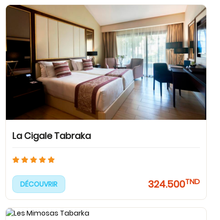
La Cigale Tabraka
TND
324.500
DÉCOUVRIR